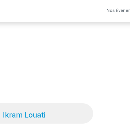
Nos Événe
Ikram Louati