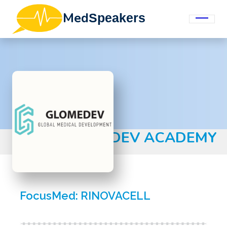
Med
Speakers
GLOMEDEV ACADEMY
FocusMed: RINOVACELL